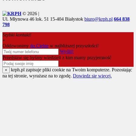
© 2026 |
Ul. Młynowa 46 lok. 51
15-404 Białystok
biuro@krph.pl
664 838
798
Szybki kontakt!
+
Oddzwonimy
do Ciebie
w najbliższej przyszłości!
Wyślij!
Przedstaw się byśmy wiedzieli z kim mamy przyjemność
krph.pl zapisuje pliki cookie na Twoim komputerze. Pozostając
×
na tej stronie, wyrażasz na to zgodę.
Dowiedz się więcej.