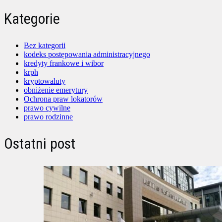
Kategorie
Bez kategorii
kodeks postępowania administracyjnego
kredyty frankowe i wibor
krph
kryptowaluty
obniżenie emerytury
Ochrona praw lokatorów
prawo cywilne
prawo rodzinne
Ostatni post