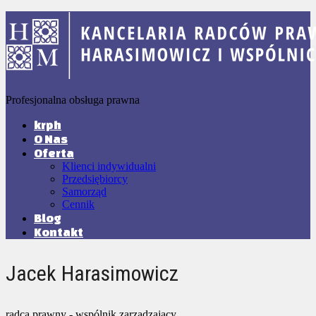
Profesjonalna obsługa prawna
krph
O Nas
Oferta
Klienci indywidualni
Przedsiębiorcy
Samorząd
Cennik
Blog
Kontakt
Jacek Harasimowicz
radca prawny - wspólnik zarządzający